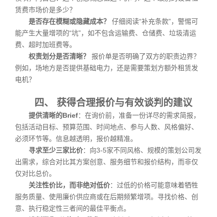
赁费市场价是多少？
是否存在模糊或隐藏成本？
仔细阅读“补充条款”，警惕可
能产生大量增项的“坑”，如不包含运输费、仓储费、垃圾清运
费、超时加班费等。
权责划分是否清晰？
报价单是否明确了双方的职责边界？
例如，场地方是否提供基础电力，还是需要策划方额外租赁发
电机？
四、 获得合理报价与有效谈判的建议
提供清晰的Brief
：在询价前，准备一份详尽的需求简报，
包括活动目标、预算范围、时间地点、参与人数、风格偏好、
必须环节等。信息越透明，报价越精准。
寻求至少三家比价
：向3-5家不同风格、规模的策划公司发
出需求，综合对比其方案创意、服务细节和报价结构，而非仅
仅对比总价。
关注性价比，而非绝对低价
：过低的价格可能意味着牺牲
服务质量、使用廉价供应商或在后期频繁增项。寻找价格、创
意、执行稳定性三者间的最佳平衡点。