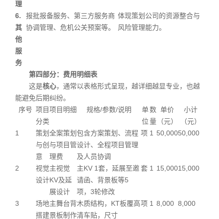
理
6.
报批报备服务、第三方服务商
体现策划公司的资源整合与
其
协调管理、危机公关预案等。
风险管理能力。
他
服
务
第四部分：费用明细表
这是
核心
，通常以表格形式呈现，越详细越显专业，也越
能避免后期纠纷。
序号
项目
项目明细
规格/参数/说明
单
数
单价
小计
分类
位
量
（元）
（元）
1
策划
全案策划
包含方案策划、流程
项
1
50,000
50,000
与创
与项目管
设计、全程项目管理
意
理费
及人员协调
2
视觉
主视觉
主KV 1套，延展至邀
套
1
15,000
15,000
设计
KV及延
请函、背景板等5
展设计
项，3轮修改
3
场地
主舞台背
木质结构，KT板覆高
项
1
8,000
8,000
搭建
景板制作
清车贴，尺寸