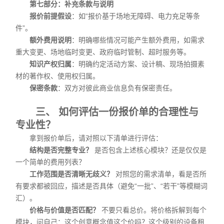
第七部分：补充条款与说明
报价前提假设
：如“报价基于场地无障碍、电力充足等条
件”。
额外费用说明
：明确哪些情况可能产生额外费用，如需求
重大变更、场地临时变更、政府临时管制、超时服务等。
知识产权归属
：明确约定活动方案、设计稿、现场拍摄素
材的著作权、使用权归属。
保密条款
：双方对彼此商业信息负有保密责任。
三、 如何评估一份报价单的合理性与
专业性？
拿到报价单后，请对照以下清单进行评估：
结构是否完整专业？
是否包含上述核心模块？还是仅仅是
一个简单的费用列表？
工作范围是否清晰无歧义？
对照您的需求清单，看是否所
有要求都被回应，描述是否具体（避免“一批”、“若干”等模糊词
汇）。
价格与价值是否匹配？
不要只看总价。将价格拆解到每个
模块，问自己：这个创意概念值这个价吗？这个级别的设备租