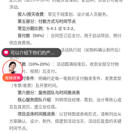
定比例（如15%-30%）的服务管理费。更透明，但总价可能有
浮动。
按人/按天收费
：常见于纯策划、设计或人员服务。
第五部分：付款方式与时间节点
常见分期比例
：
5:4:1
或
5:3:2
。
首付款（50%）
：合同签订后支付，用于启动项目、预付
供应商费用。
可以介绍下你们的产品么？
进度款（30%-40%）
：活动执行前（如物料确认制作后）
你们是怎么收费的呢？
支付。
尾款（10%-20%）
：活动圆满结束后，收到全部交付物
（如图片、视频）后支付。
支付条件
：明确约定每一笔款的支付触发条件、发票类型
（专票/普票）及开票时间。
第六部分：服务团队与时间推进表
核心服务团队介绍
：列明项目经理、策划、设计等核心成
员及其资历，建立信任感。
项目总体时间推进表
：以甘特图或表格形式，清晰列出从
方案确认、设计、制作、搭建到活动当天、活动后复盘的关键
时间节点。