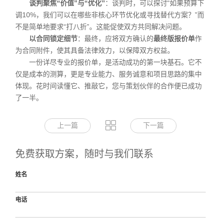
谈判聚焦“价值”与“优化”
：谈判时，可以探讨“如果预算下
调10%，我们可以在哪些非核心环节优化或寻找替代方案？”而
不是简单地要求“打八折”。这能促使双方共同解决问题。
以合同锁定细节
：最终，应将双方确认的
最终版报价单
作
为合同附件，使其具备法律效力，以保障双方权益。
一份详尽专业的报价单，是活动成功的第一块基石。它不
仅是成本的测算，更是专业能力、服务诚意和项目思路的集中
体现。花时间读懂它、推敲它，您与策划伙伴的合作便已成功
了一半。
上一篇
下一篇
免费获取方案，随时与我们联系
姓名
电话