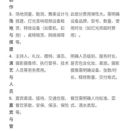
制
作
3.
场地测量、勘测、舞美设计与
此部分费用弹性大。需明确
场
搭建、灯光音响视频设备租
设备品牌、型号、数量、使
地
赁、特效设备（如雾机、彩
用时长（如灯光师超时费
与
炮）、桌椅租赁、网络保障
用）。
搭
等。
建
4.
主持人、礼仪、模特、演员、
明确人员级别、服务时长、
演
摄影摄像师、执行督导、技术
是否包含化妆、差旅。摄影
艺
人员等劳务费用。
摄像需明确设备、张数/时
与
长、精修数量、交付格式。
人
员
5.
嘉宾邀请、接待、交通住宿、
餐饮需明确人均标准、菜
嘉
餐饮茶歇、安保、保洁、保险
式、酒水类型。
宾
等。
与
管