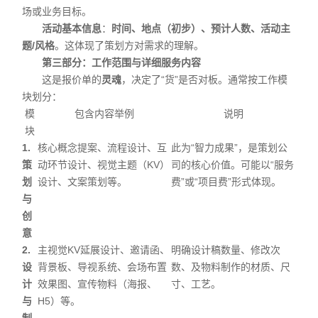
场或业务目标。
活动基本信息
：
时间、地点（初步）、预计人数、活动主
题/风格
。这体现了策划方对需求的理解。
第三部分：工作范围与详细服务内容
这是报价单的
灵魂
，决定了“货”是否对板。通常按工作模
块划分：
模
包含内容举例
说明
块
1.
核心概念提案、流程设计、互
此为“智力成果”，是策划公
策
动环节设计、视觉主题（KV）
司的核心价值。可能以“服务
划
设计、文案策划等。
费”或“项目费”形式体现。
与
创
意
2.
主视觉KV延展设计、邀请函、
明确设计稿数量、修改次
设
背景板、导视系统、会场布置
数、及物料制作的材质、尺
计
效果图、宣传物料（海报、
寸、工艺。
与
H5）等。