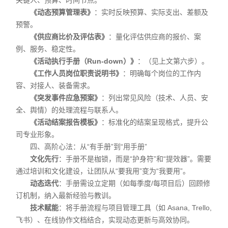
关键人、预算、时间节点。
《动态预算管理表》
：实时反映预算、实际支出、差额及
预警。
《供应商比价及评估表》
：量化评估供应商的报价、案
例、服务、稳定性。
《活动执行手册（Run-down）》
：（见上文第六步）。
《工作人员岗位职责说明书》
：明确每个岗位的工作内
容、对接人、装备需求。
《突发事件应急预案》
：列出常见风险（技术、人员、安
全、舆情）的处理流程与联系人。
《活动结案报告模板》
：标准化的结案呈现格式，提升公
司专业形象。
四、高阶心法：从“有手册”到“用手册”
文化先行
：手册不是枷锁，而是“护身符”和“提效器”。需要
通过培训和文化建设，让团队从“要我用”变为“我要用”。
动态迭代
：手册需设立定期（如每季度/每项目后）回顾修
订机制，纳入最新经验与教训。
技术赋能
：将手册流程与项目管理工具（如 Asana, Trello,
飞书）、在线协作文档结合，实现动态更新与高效协同。