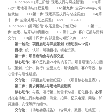
subgraph D [第三阶段: 现场执行与风控管理] D1[第
八步: 场地进场与搭建监理] D2[第九步: 全员briefing与岗
位就位] D3[第十步: 现场高压执行与总控调度] D4[第
十一步: 应急处理与动态调整] end D --> E
subgraph E [第四阶段: 收尾复盘与价值延伸] E1[第十二
步: 撤场、结算与物资回收] E2[第十三步: 客户汇报与资料
交付] E3[第十四步: 内部复盘与知识入库] end
第一阶段：项目启动与深度策划（活动前4-12周）
目标
：统一认知，明确目标，锁定资源。
第一步：项目启动会与内部交底
核心动作
：客户签约后24小时内召开。项目经理向核心团
队（策划、设计、执行）全面交底，解读合同、客户背景、核
心需求与隐性期望。
交付物
：《项目启动会议纪要》、《项目核心信息表》。
第二步：需求再确认与场地深度勘察
核心动作
：与客户进行第二轮需求沟通，细化目标。
必须
对拟定场地进行实地勘察，测量、拍照、记录电源、网络、卸
货通道、安保等所有细节。
交付物
：《场地勘察报告》（含照片、数据、动线图）、