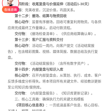
第四阶段：收尾复盘与价值延伸（活动后1-30天）
目标
：完美收官，沉淀价值，巩固关系。
第十二步：撤场、结算与物资回收
核心动作
：监督有序撤场，回收可重复利用物资。与各供
应商完成最终工作量确认，启动付款流程。
交付物
：《撤场检查清单》、《供应商结算确认单》。
第十三步：客户汇报与资料交付
核心动作
：活动后一周内，向客户提交《活动结案报
告》，包含精彩图集、视频、媒体简报、数据总结及执行复
盘。
交付物
：《活动结案报告》（含所有数字资产）。
第十四步：内部复盘与知识入库
核心动作
：召开内部复盘会，从策划、执行、成本、客户
反馈多维度分析得失。将本项目所有关键文件、经验教训更新
至公司知识库/案例库。
交付物
：《内部复盘报告》、《知识库更新记录》。
三、核心工具箱：确保执行力的关键文档模板
《项目核心信息表》
：一页纸涵盖客户信息、核心目标、