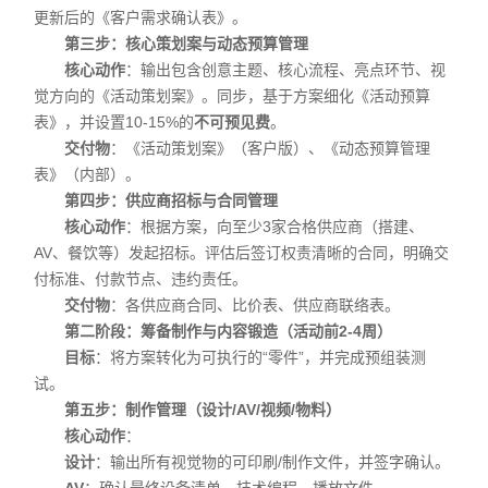
更新后的《客户需求确认表》。
第三步：核心策划案与动态预算管理
核心动作
：输出包含创意主题、核心流程、亮点环节、视
觉方向的《活动策划案》。同步，基于方案细化《活动预算
表》，并设置10-15%的
不可预见费
。
交付物
：《活动策划案》（客户版）、《动态预算管理
表》（内部）。
第四步：供应商招标与合同管理
核心动作
：根据方案，向至少3家合格供应商（搭建、
AV、餐饮等）发起招标。评估后签订权责清晰的合同，明确交
付标准、付款节点、违约责任。
交付物
：各供应商合同、比价表、供应商联络表。
第二阶段：筹备制作与内容锻造（活动前2-4周）
目标
：将方案转化为可执行的“零件”，并完成预组装测
试。
第五步：制作管理（设计/AV/视频/物料）
核心动作
：
设计
：输出所有视觉物的可印刷/制作文件，并签字确认。