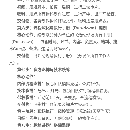
AV
：确认最终设备清单、技术编程、播放文件。
视频
：跟进脚本、拍摄、后期，进行三轮审片。
物料
：跟踪所有物料制作进度，进行产中、出厂前检查。
交付物
：各类制作物的终版文件、物料进度跟踪表。
第六步：流程深化与执行手册（Run-down）编制
核心动作
：编制以分钟为单位的《活动现场执行手册》
（Run-down），包含
时间、环节、内容、负责人、物料、技
术Cue点、备注
。这是现场“圣经”。
交付物
：《活动现场执行手册》（分发至所有工作人
员）。
第七步：多方彩排与技术统筹
核心动作
：
内部流程彩排
：核心团队模拟流程，查漏补缺。
技术彩排
：与AV、灯光、视频团队进行编程和联调。
带妆彩排
：活动前1-2天，全要素、全流程模拟。
交付物
：《彩排问题记录及解决方案表》。
第三阶段：现场执行与风控管理（活动前3天至当天）
目标
：零失误呈现，无感化服务，敏捷化应变。
第八步：场地进场与搭建监理