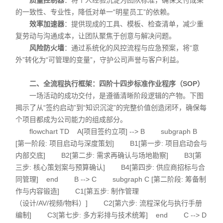
质量控制器
：将个人经验沉淀为团队标准，确保交付成果
的一致性、专业性，降低对单一“明星员工”的依赖。
效率加速器
：提供现成的工具、模板、检查清单，减少重
复劳动与沟通成本，让团队聚焦于创意与解决问题。
风险防火墙
：通过系统化的风控流程与应急预案，将“意
外”转化为“可管理的变量”，守护公司声誉与客户利益。
二、全流程执行框架：四阶十四步标准作业程序（SOP）
一场活动的成功交付，是遵循清晰阶段逻辑的产物。下图
揭示了从“签约启动”到“知识沉淀”的完整价值创造闭环，确保每
个项目都成为公司能力的组成部分。
flowchart TD A[项目签约立项] --> B subgraph B
[第一阶段: 项目启动与深度策划] B1[第一步: 项目启动会与
内部交底] B2[第二步: 需求再确认与场地勘察] B3[第
三步: 核心策划案与预算确认] B4[第四步: 供应商招标与合
同管理] end B --> C subgraph C [第二阶段: 筹备制
作与内容锻造] C1[第五步: 制作管理
（设计/AV/视频/物料）] C2[第六步: 流程深化与执行手册
编制] C3[第七步: 多方彩排与技术统筹] end C --> D