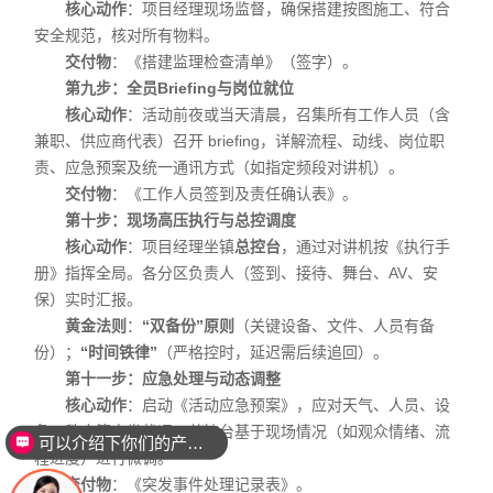
核心动作
：项目经理现场监督，确保搭建按图施工、符合
安全规范，核对所有物料。
交付物
：《搭建监理检查清单》（签字）。
第九步：全员Briefing与岗位就位
核心动作
：活动前夜或当天清晨，召集所有工作人员（含
兼职、供应商代表）召开 briefing，详解流程、动线、岗位职
责、应急预案及统一通讯方式（如指定频段对讲机）。
交付物
：《工作人员签到及责任确认表》。
第十步：现场高压执行与总控调度
核心动作
：项目经理坐镇
总控台
，通过对讲机按《执行手
册》指挥全局。各分区负责人（签到、接待、舞台、AV、安
保）实时汇报。
黄金法则
：
“双备份”原则
（关键设备、文件、人员有备
份）；
“时间铁律”
（严格控时，延迟需后续追回）。
第十一步：应急处理与动态调整
核心动作
：启动《活动应急预案》，应对天气、人员、设
备、秩序等突发状况。总控台基于现场情况（如观众情绪、流
可以介绍下你们的产品么？
程进度）进行微调。
交付物
：《突发事件处理记录表》。