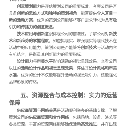
创意策划能力
是评估策划公司的重要标准。考察公司是否
具备
创新的思维方式和独特的策划视角
，能否提供
令人耳目一
新的活动方案
。优秀的策划公司能够将客户需求转化为
具有吸
引力和传播力的创意概念
。
技术应用与创新意识
体现公司的前瞻性。了解公司对
新技
术和新趋势的掌握程度
，如虚拟现实、增强现实等现代技术在
活动中的应用能力。策划公司是否能够将
创新技术
与活动内容
有机结合，是衡量其创新能力的重要指标。
设计能力与审美水平
影响活动的视觉呈现效果。查看公司
以往的
活动设计作品和视觉呈现效果
，评估其
设计风格和审美
水准
。优秀的设计不仅能够提升活动的视觉吸引力，还能强化
品牌形象的传达。
五、资源整合与成本控制：实力的运营
保障
供应商资源与网络关系
是活动顺利举办的基础支撑。了解
策划公司的
供应商资源和合作网络
，包括场地、设备、演艺等
各类资源。丰富的资源网络能够确保活动
高效推进
，并在出现