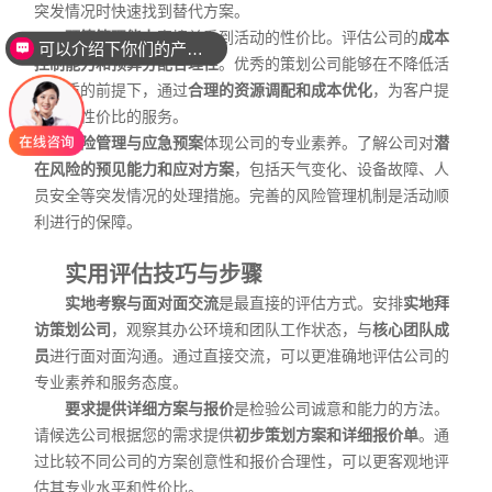
突发情况时快速找到替代方案。
预算管理能力
直接关系到活动的性价比。评估公司的
成本
可以介绍下你们的产品么？
控制能力和预算分配合理性
。优秀的策划公司能够在不降低活
动品质的前提下，通过
合理的资源调配和成本优化
，为客户提
供最具性价比的服务。
风险管理与应急预案
体现公司的专业素养。了解公司对
潜
在风险的预见能力和应对方案
，包括天气变化、设备故障、人
员安全等突发情况的处理措施。完善的风险管理机制是活动顺
利进行的保障。
实用评估技巧与步骤
实地考察与面对面交流
是最直接的评估方式。安排
实地拜
访策划公司
，观察其办公环境和团队工作状态，与
核心团队成
员
进行面对面沟通。通过直接交流，可以更准确地评估公司的
专业素养和服务态度。
要求提供详细方案与报价
是检验公司诚意和能力的方法。
请候选公司根据您的需求提供
初步策划方案和详细报价单
。通
过比较不同公司的方案创意性和报价合理性，可以更客观地评
估其专业水平和性价比。