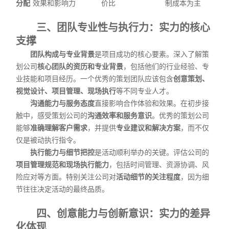
分配
效果和影响力
价比
制成本为主
三、团队专业性与执行力：实力的核心
支撑
团队构成与专业背景
是项目成功的核心要素。深入了解策
划公司
核心团队的资历和专业背景
，包括他们的行业经验、专
业技能和项目经历。一个优秀的策划团队应该包含
创意策划、
视觉设计、项目管理、现场执行
等不同专业人才。
沟通能力与服务态度
直接影响合作体验和效果。在初步接
触中，感受策划公司的
沟通效率和服务意识
。优秀的策划公司
能够
准确理解客户需求
，并提供
专业建议和解决方案
，而不仅
仅是被动执行指令。
执行能力与细节把控
是活动顺利举办的关键。评估公司的
项目管理规范和现场执行能力
，包括时间管理、资源协调、风
险应对等方面。特别关注公司对
活动细节的关注程度
，因为细
节往往决定活动的最终品质。
四、创意能力与创新意识：实力的差异
化体现