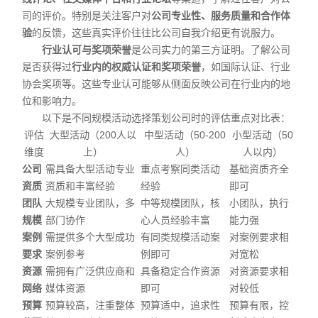
司的评价。特别是关注客户对
公司专业性、服务质量和合作体
验
的反馈，这些真实评价往往比公司自我介绍更有说服力。
行业认可与奖项荣誉
是公司实力的第三方证明。了解公司
是否获得过
行业内的权威认证和奖项荣誉
，如国际认证、行业
协会奖项等。这些专业认可能够从侧面反映公司在行业内的地
位和影响力。
以下是不同规模活动选择策划公司时的评估重点对比表：
评估
大型活动（200人以
中型活动（50-200
小型活动（50
维度
上）
人）
人以内）
公司
需具备大型活动专业
重点考察同类活动
基础资质齐全
资质
资质和丰富经验
经验
即可
团队
大规模专业团队，多
中等规模团队，核
小团队，执行
规模
部门协作
心人员经验丰富
能力强
案例
需提供多个大型成功
有同类规模活动案
对案例要求相
要求
案例参考
例即可
对宽松
资源
需拥有广泛供应商和
具备稳定合作资源
对资源要求相
网络
媒体资源
即可
对较低
预算
预算较高，注重整体
预算适中，追求性
预算有限，控