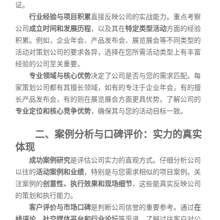
证。
行业经验与项目积累
直接反映公司的实战能力。重点考察
公司
成立时间和发展历程
，以及其在
特定类型活动
方面的经验
积累。例如，企业年会、产品发布会、展览展会等不同类型的
活动对策划公司的要求各异，选择在您所需活动类型上有丰富
经验的公司至关重要。
专业领域与核心优势
决定了公司是否与您的需求匹配。每
家策划公司都有其擅长领域，如有的专注于企业年会，有的擅
长产品发布会，有的则在展览展会方面更具优势。了解公司的
专业定位和核心竞争优势
，确保其与您的活动目标一致。
二、案例分析与口碑评价：实力的真实
体现
成功案例研究
是评估公司实力的直观方式。仔细分析公司
以往的
活动案例和业绩
，特别是与您需求相似的项目案例。关
注案例的
创意性、执行效果和现场细节
，这些能真实反映公司
的策划和执行能力。
客户评价与市场口碑
是判断公司信誉的重要参考。通过
在
线评论、社交媒体平台和行业论坛
等渠道，了解过往客户对公